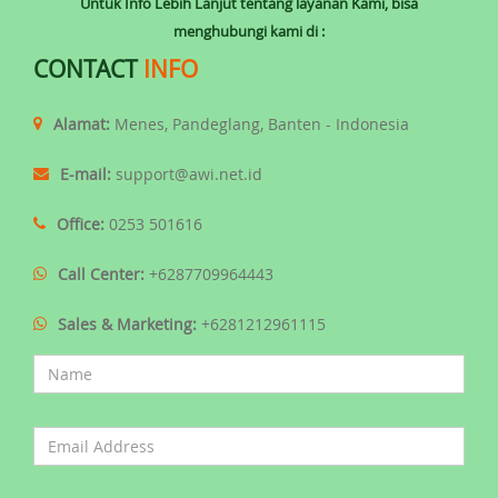
Untuk Info Lebih Lanjut tentang layanan Kami, bisa
menghubungi kami di :
CONTACT
INFO
Alamat:
Menes, Pandeglang, Banten - Indonesia
E-mail:
support@awi.net.id
Office:
0253 501616
Call Center:
+6287709964443
Sales & Marketing:
+6281212961115